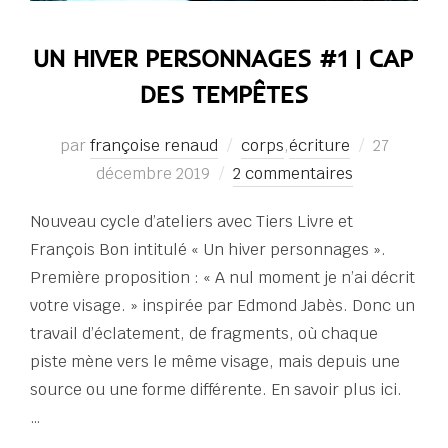
UN HIVER PERSONNAGES #1 | CAP
DES TEMPÊTES
Publié
par
françoise renaud
corps
,
écriture
27
le
décembre 2019
2 commentaires
Nouveau cycle d’ateliers avec Tiers Livre et
François Bon intitulé « Un hiver personnages ».
Première proposition : « A nul moment je n’ai décrit
votre visage. » inspirée par Edmond Jabès. Donc un
travail d’éclatement, de fragments, où chaque
piste mène vers le même visage, mais depuis une
source ou une forme différente. En savoir plus ici.
…