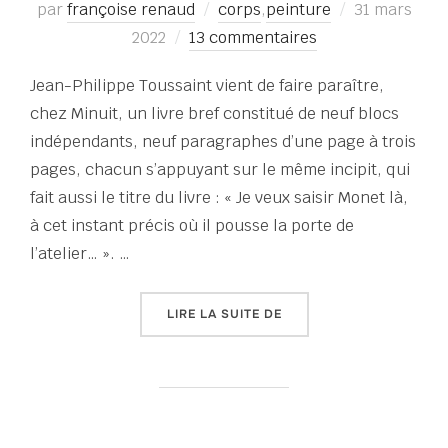
Publié
par
françoise renaud
corps
,
peinture
31 mars
le
2022
13 commentaires
Jean-Philippe Toussaint vient de faire paraître,
chez Minuit, un livre bref constitué de neuf blocs
indépendants, neuf paragraphes d’une page à trois
pages, chacun s’appuyant sur le même incipit, qui
fait aussi le titre du livre : « Je veux saisir Monet là,
à cet instant précis où il pousse la porte de
l’atelier… ». …
« INSTANT BRÛLANT »
LIRE LA SUITE DE