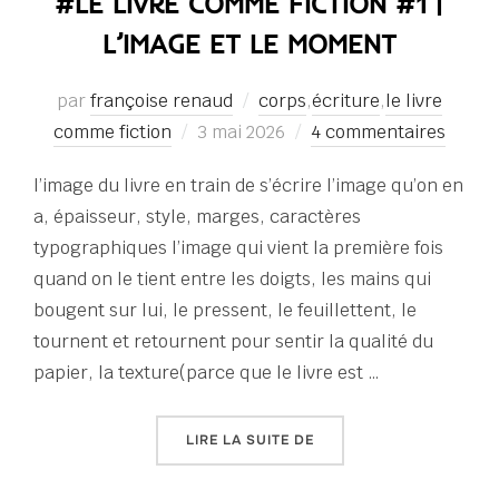
#LE LIVRE COMME FICTION #1 |
L’IMAGE ET LE MOMENT
par
françoise renaud
corps
,
écriture
,
le livre
Publié
comme fiction
3 mai 2026
4 commentaires
le
l’image du livre en train de s’écrire l’image qu’on en
a, épaisseur, style, marges, caractères
typographiques l’image qui vient la première fois
quand on le tient entre les doigts, les mains qui
bougent sur lui, le pressent, le feuillettent, le
tournent et retournent pour sentir la qualité du
papier, la texture(parce que le livre est …
« #LE LIVRE COMME FICT
LIRE LA SUITE DE