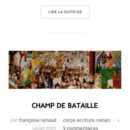
« BRUME »
LIRE LA SUITE DE
CHAMP DE BATAILLE
Publi
par
françoise renaud
corps
,
écriture
,
roman
4
le
juillet 2020
9 commentaires