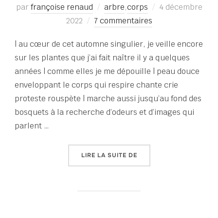
Publié
par
françoise renaud
arbre
,
corps
4 décembre
le
2022
7 commentaires
| au cœur de cet automne singulier, je veille encore
sur les plantes que j’ai fait naître il y a quelques
années | comme elles je me dépouille | peau douce
enveloppant le corps qui respire chante crie
proteste rouspète | marche aussi jusqu’au fond des
bosquets à la recherche d’odeurs et d’images qui
parlent …
« HORTENSIA GRIMPANT 
LIRE LA SUITE DE