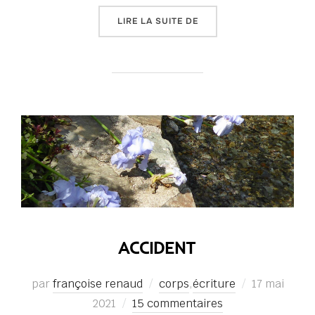
« NOUVEAU CHAMP DE BA
LIRE LA SUITE DE
ACCIDENT
Publié
par
françoise renaud
corps
,
écriture
17 mai
le
2021
15 commentaires