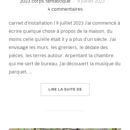
Publié
2023
,
corps
,
fantastique
9 juillet 2023
le
4 commentaires
carnet d’installation | 9 juillet 2023 J’ai commencé à
écrire quelque chose à propos de la maison, du
moins celle qu’elle était il y a plus d’un siècle. J’ai
envisagé les murs, les greniers, le dédale des
pièces, les terres autour. Arpentant la chambre
qui me sert de bureau, j’ai découvert la musique du
parquet, …
« C’EST L’AUBE DE L’ÉTÉ 
LIRE LA SUITE DE