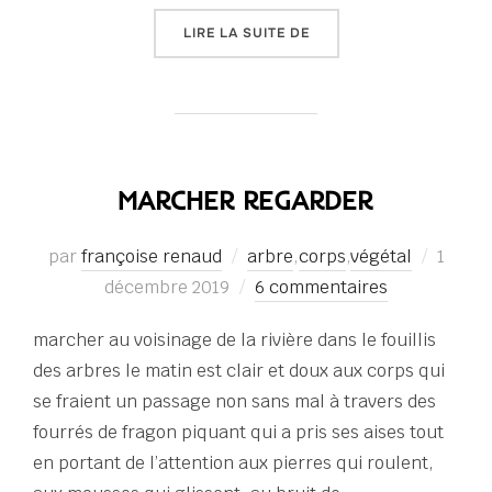
« UN HIVER PERSONNAGE
LIRE LA SUITE DE
MARCHER REGARDER
Publié
par
françoise renaud
arbre
,
corps
,
végétal
1
le
décembre 2019
6 commentaires
marcher au voisinage de la rivière dans le fouillis
des arbres le matin est clair et doux aux corps qui
se fraient un passage non sans mal à travers des
fourrés de fragon piquant qui a pris ses aises tout
en portant de l’attention aux pierres qui roulent,