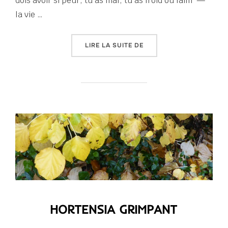
dois avoir si peur, tu as mal, tu as froid ou faim —
la vie …
« DE L’ÉTAT DU MONDE »
LIRE LA SUITE DE
HORTENSIA GRIMPANT