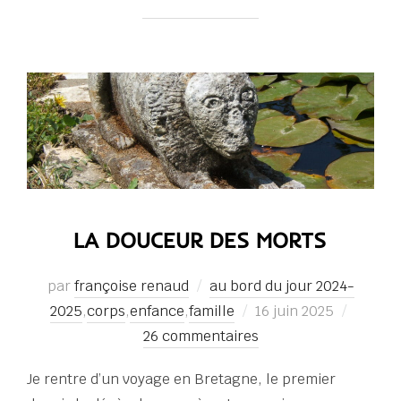
LA DOUCEUR DES MORTS
par
françoise renaud
au bord du jour 2024-
Publié
2025
,
corps
,
enfance
,
famille
16 juin 2025
le
26 commentaires
Je rentre d’un voyage en Bretagne, le premier