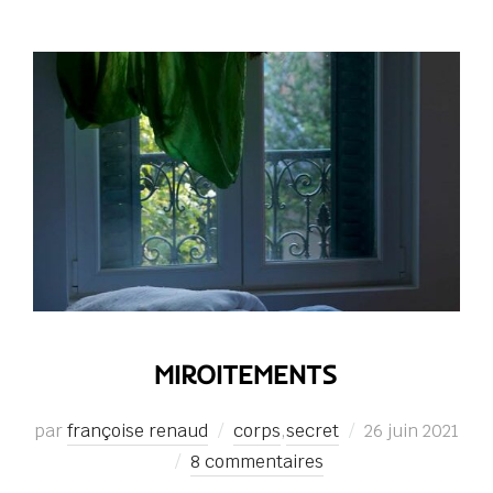
MIROITEMENTS
Publié
par
françoise renaud
corps
,
secret
26 juin 2021
le
8 commentaires