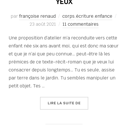
YEUX
Publ
par
françoise renaud
corps
,
écriture
,
enfance
le
23 août 2021
11 commentaires
Une proposition d’atelier m’a reconduite vers cette
enfant née six ans avant moi, qui est donc ma sœur
et que je n’ai que peu connue… peut-être là les
prémices de ce texte-récit-roman que je veux lui
consacrer depuis longtemps… Tu es seule, assise
par terre dans le jardin. Tu sembles manipuler un
petit objet. Tes …
« TU CHERCHES L’AMOUR
LIRE LA SUITE DE