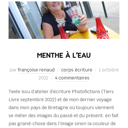
MENTHE À L’EAU
Publié
par
françoise renaud
corps
,
écriture
1 octobre
le
2022
4 commentaires
Texte issu d’atelier d’écriture Photofictions (Tiers
Livre septembre 2022) et de mon dernier voyage
dans mon pays de Bretagne où toujours viennent
se mêler des images du passé et du présent. en fait
pas grand-chose dans l’image sinon la couleur de