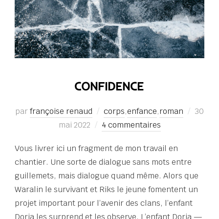
CONFIDENCE
Publié
par
françoise renaud
corps
,
enfance
,
roman
30
le
mai 2022
4 commentaires
Vous livrer ici un fragment de mon travail en
chantier. Une sorte de dialogue sans mots entre
guillemets, mais dialogue quand même. Alors que
Waralin le survivant et Riks le jeune fomentent un
projet important pour l’avenir des clans, l’enfant
Doria les surprend et les observe. L’enfant Doria —