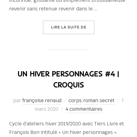
inconnue, glissante ou simplement broussailleuse
revenir sans retenue revenir dans le …
« FRÉQUENTER À NOUVEA
LIRE LA SUITE DE
UN HIVER PERSONNAGES #4 |
CROQUIS
Publié
par
françoise renaud
corps
,
roman
,
secret
7
le
mars 2020
4 commentaires
Cycle d’ateliers hiver 2019/2020 avec Tiers Livre et
François Bon intitulé « Un hiver personnages ».