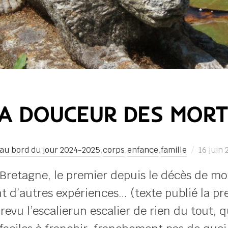
A DOUCEUR DES MORT
Publié
au bord du jour 2024-2025
,
corps
,
enfance
,
famille
16 juin
le
 Bretagne, le premier depuis le décès de mo
t d’autres expériences… (texte publié la pr
i revu l’escalierun escalier de rien du tou