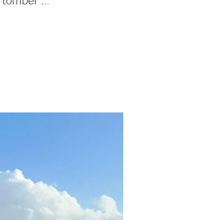
i tomber …
TS »