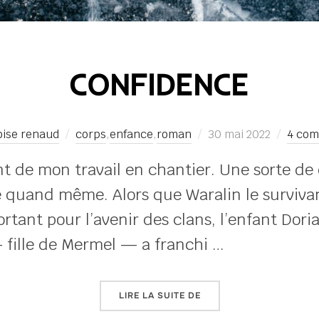
CONFIDENCE
Publié
oise renaud
corps
,
enfance
,
roman
30 mai 2022
4 com
le
nt de mon travail en chantier. Une sorte de
e quand même. Alors que Waralin le survivan
tant pour l’avenir des clans, l’enfant Doria
— fille de Mermel — a franchi …
« CONFIDENCE »
LIRE LA SUITE DE