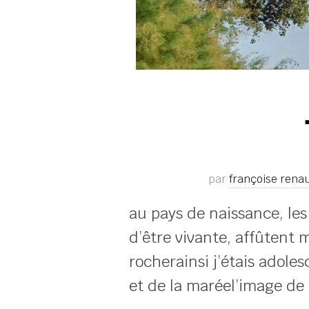
par
françoise rena
au pays de naissance, le
d’être vivante, affûtent 
rocherainsi j’étais adole
et de la maréel’image de l