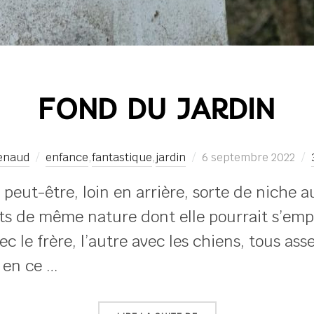
FOND DU JARDIN
Publié
renaud
enfance
,
fantastique
,
jardin
6 septembre 2022
le
peut-être, loin en arrière, sorte de niche au
ants de même nature dont elle pourrait s’empa
vec le frère, l’autre avec les chiens, tous 
 en ce …