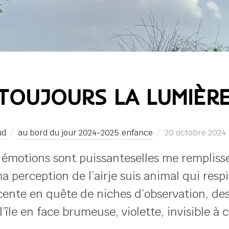
TOUJOURS LA LUMIÈR
Publié
ud
au bord du jour 2024-2025
,
enfance
20 octobre 2024
le
s émotions sont puissanteselles me remplis
ma perception de l’airje suis animal qui resp
scente en quête de niches d’observation, des
’île en face brumeuse, violette, invisible à 