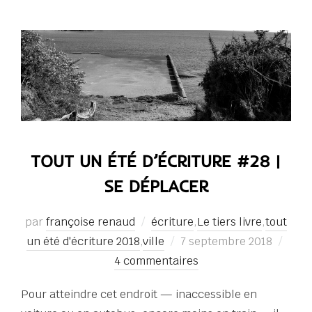
TOUT UN ÉTÉ D’ÉCRITURE #28 |
SE DÉPLACER
par
françoise renaud
écriture
,
Le tiers livre
,
tout
Publié
un été d'écriture 2018
,
ville
7 septembre 2018
le
4 commentaires
Pour atteindre cet endroit — inaccessible en