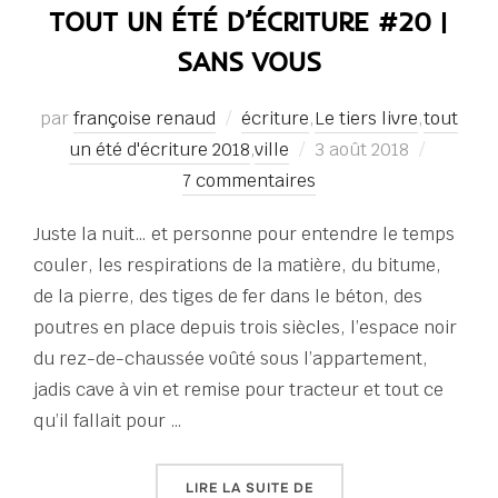
TOUT UN ÉTÉ D’ÉCRITURE #20 |
SANS VOUS
par
françoise renaud
écriture
,
Le tiers livre
,
tout
Publié
un été d'écriture 2018
,
ville
3 août 2018
le
7 commentaires
Juste la nuit… et personne pour entendre le temps
couler, les respirations de la matière, du bitume,
de la pierre, des tiges de fer dans le béton, des
poutres en place depuis trois siècles, l’espace noir
du rez-de-chaussée voûté sous l’appartement,
jadis cave à vin et remise pour tracteur et tout ce
qu’il fallait pour …
« TOUT UN ÉTÉ D’ÉCRITU
LIRE LA SUITE DE