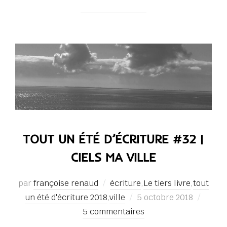
TOUT UN ÉTÉ D’ÉCRITURE #32 |
CIELS MA VILLE
par
françoise renaud
écriture
,
Le tiers livre
,
tout
Publié
un été d'écriture 2018
,
ville
5 octobre 2018
le
5 commentaires