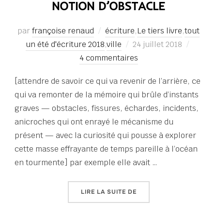
NOTION D’OBSTACLE
par
françoise renaud
écriture
,
Le tiers livre
,
tout
Publié
un été d'écriture 2018
,
ville
24 juillet 2018
le
4 commentaires
[attendre de savoir ce qui va revenir de l’arrière, ce
qui va remonter de la mémoire qui brûle d’instants
graves — obstacles, fissures, échardes, incidents,
anicroches qui ont enrayé le mécanisme du
présent — avec la curiosité qui pousse à explorer
cette masse effrayante de temps pareille à l’océan
en tourmente] par exemple elle avait …
« TOUT UN ÉTÉ D’ÉCRITU
LIRE LA SUITE DE