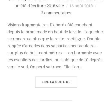
Publié
un été d'écriture 2018
,
ville
16 août 2018
le
3 commentaires
Visions fragmentaires.D’abord côté couchant
depuis la promenade en haut de la ville. L’aqueduc
se remarque plus que le reste, rectiligne. Double
rangée d’arcades dans sa partie spectaculaire –
sur plus de huit-cent mètres — en harmonie avec
les escaliers des jardins, puis oblique de 10 degrés
vers le sud. On perd sa trace. Elle s’en …
« TOUT UN ÉTÉ D’ÉCRITU
LIRE LA SUITE DE