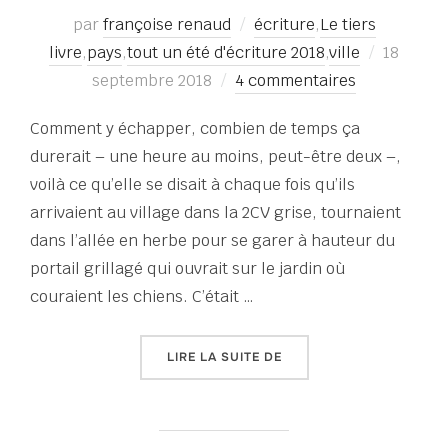
par
françoise renaud
écriture
,
Le tiers
Publié
livre
,
pays
,
tout un été d'écriture 2018
,
ville
18
le
septembre 2018
4 commentaires
Comment y échapper, combien de temps ça
durerait – une heure au moins, peut-être deux –,
voilà ce qu’elle se disait à chaque fois qu’ils
arrivaient au village dans la 2CV grise, tournaient
dans l’allée en herbe pour se garer à hauteur du
portail grillagé qui ouvrait sur le jardin où
couraient les chiens. C’était …
« TOUT UN ÉTÉ D’ÉCRITU
LIRE LA SUITE DE