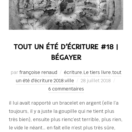
TOUT UN ÉTÉ D’ÉCRITURE #18 |
BÉGAYER
par
françoise renaud
écriture
,
Le tiers livre
,
tout
Publié
un été d'écriture 2018
,
ville
28 juillet 2018
le
6 commentaires
il lui avait rapporté un bracelet en argent (elle l’a
toujours, il y a juste la goupille qui ne tient plus
très bien), ensuite plus rienc’est terrible, plus rien,
le vide le néant… en fait elle n’est plus très sûre,