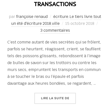
TRANSACTIONS
par
françoise renaud
écriture
,
Le tiers livre
,
tout
Publié
un été d'écriture 2018
,
ville
15 octobre 2018
le
3 commentaires
C’est comme autant de vies secrètes qui se frôlent,
parfois se heurtent, réagissent, crient, se faufilent
tels des poissons glissants, rebondissent à l’image
de bulles de savon sur les trottoirs ou contre les
murs secs, empruntent les transports en commun
à se toucher le bras ou l’épaule et parfois
davantage aux heures bondées, se regardent, …
« TOUT UN ÉTÉ D’ÉCRITU
LIRE LA SUITE DE