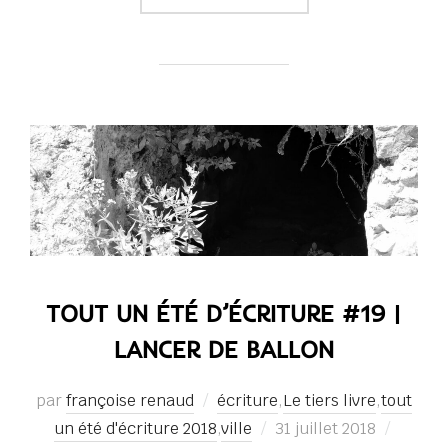
TOUT UN ÉTÉ D’ÉCRITURE #19 |
LANCER DE BALLON
par
françoise renaud
écriture
,
Le tiers livre
,
tout
Publié
un été d'écriture 2018
,
ville
31 juillet 2018