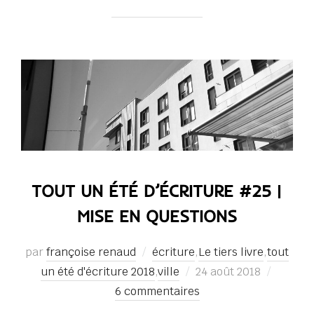
TOUT UN ÉTÉ D’ÉCRITURE #25 |
MISE EN QUESTIONS
par
françoise renaud
écriture
,
Le tiers livre
,
tout
Publié
un été d'écriture 2018
,
ville
24 août 2018
le
6 commentaires