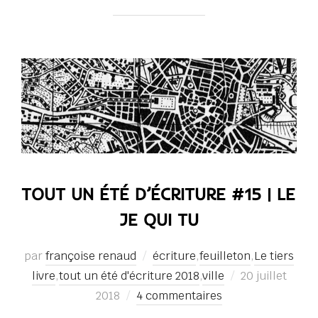
TOUT UN ÉTÉ D’ÉCRITURE #15 | LE
JE QUI TU
par
françoise renaud
écriture
,
feuilleton
,
Le tiers
Publié
livre
,
tout un été d'écriture 2018
,
ville
20 juillet
le
2018
4 commentaires