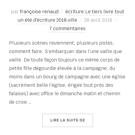
par
françoise renaud
écriture
,
Le tiers livre
,
tout
Publié
un été d'écriture 2018
,
ville
28 août 2018
le
7 commentaires
Plusieurs scènes reviennent, plusieurs pistes,
comment faire. S’embarquer dans l’une vaille que
vaille. De toute façon toujours ce même corps de
petite fille dégourdie élevée à la campagne, du
moins dans un bourg de campagne avec une église
(sacrément belle l’église, érigée tout près des
falaises) avec office le dimanche matin et chemin
de croix …
« TOUT UN ÉTÉ D’ÉCRITU
LIRE LA SUITE DE