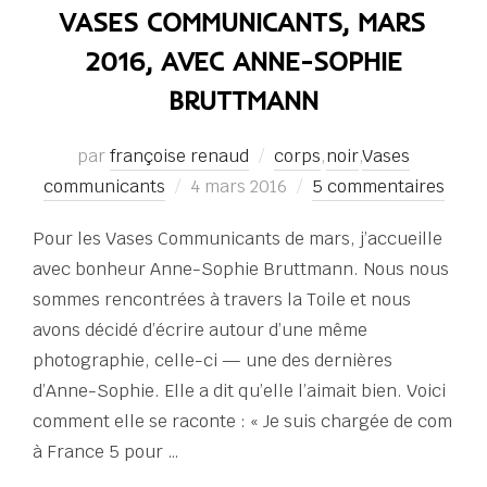
VASES COMMUNICANTS, MARS
2016, AVEC ANNE-SOPHIE
BRUTTMANN
par
françoise renaud
corps
,
noir
,
Vases
Publié
communicants
4 mars 2016
5 commentaires
le
Pour les Vases Communicants de mars, j’accueille
avec bonheur Anne-Sophie Bruttmann. Nous nous
sommes rencontrées à travers la Toile et nous
avons décidé d’écrire autour d’une même
photographie, celle-ci — une des dernières
d’Anne-Sophie. Elle a dit qu’elle l’aimait bien. Voici
comment elle se raconte : « Je suis chargée de com
à France 5 pour …