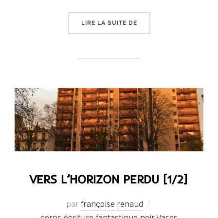
« VASES COMMUNICANTS
LIRE LA SUITE DE
VERS L’HORIZON PERDU [1/2]
par
françoise renaud
corps
,
écriture
,
fantastique
,
noir
,
Vases