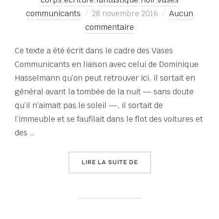
Publié
communicants
28 novembre 2016
Aucun
le
commentaire
Ce texte a été écrit dans le cadre des Vases
Communicants en liaison avec celui de Dominique
Hasselmann qu’on peut retrouver ici. il sortait en
général avant la tombée de la nuit — sans doute
qu’il n’aimait pas le soleil —, il sortait de
l’immeuble et se faufilait dans le flot des voitures et
des …
« VERS L’HORIZON PERDU 
LIRE LA SUITE DE