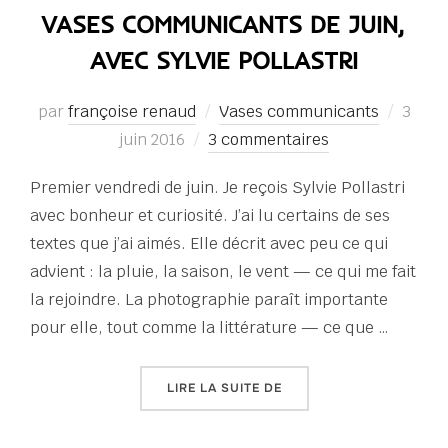
VASES COMMUNICANTS DE JUIN,
AVEC SYLVIE POLLASTRI
Publi
par
françoise renaud
Vases communicants
3
le
juin 2016
3 commentaires
Premier vendredi de juin. Je reçois Sylvie Pollastri
avec bonheur et curiosité. J’ai lu certains de ses
textes que j’ai aimés. Elle décrit avec peu ce qui
advient : la pluie, la saison, le vent — ce qui me fait
la rejoindre. La photographie paraît importante
pour elle, tout comme la littérature — ce que …
« VASES COMMUNICANTS 
LIRE LA SUITE DE