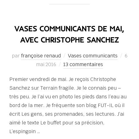
VASES COMMUNICANTS DE MAI,
AVEC CHRISTOPHE SANCHEZ
Publi
par
françoise renaud
Vases communicants
6
le
mai 2016
13 commentaires
Premier vendredi de mai. Je reçois Christophe
Sanchez sur Terrain fragile. Je le connais peu –
très peu. Je l’ai vu en photo les pieds dans l’eau au
bord de la mer. Je fréquente son blog FUT-IL où il
écrit Les gens, ses promenades, ses lectures. J’ai
aimé le texte Le buffet pour sa précision,
L’espingoin …