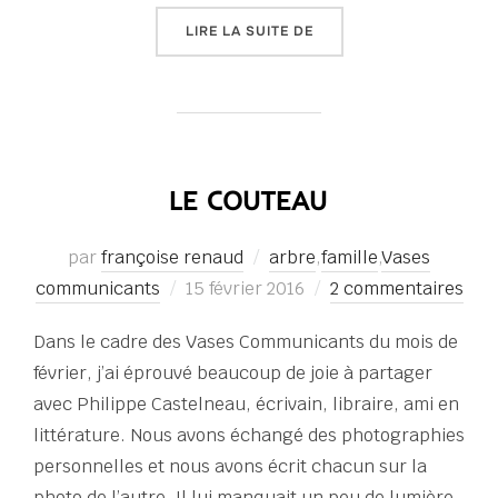
« VASES COMMUNICANTS
LIRE LA SUITE DE
LE COUTEAU
par
françoise renaud
arbre
,
famille
,
Vases
Publié
communicants
15 février 2016
2 commentaires
le
Dans le cadre des Vases Communicants du mois de
février, j’ai éprouvé beaucoup de joie à partager
avec Philippe Castelneau, écrivain, libraire, ami en
littérature. Nous avons échangé des photographies
personnelles et nous avons écrit chacun sur la
photo de l’autre. Il lui manquait un peu de lumière