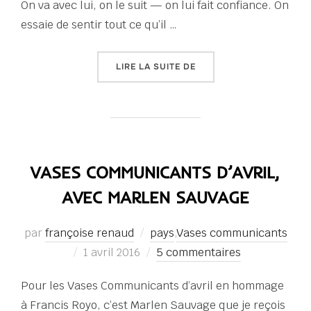
On va avec lui, on le suit — on lui fait confiance. On
essaie de sentir tout ce qu’il …
« NE RIEN PERDRE »
LIRE LA SUITE DE
VASES COMMUNICANTS D’AVRIL,
AVEC MARLEN SAUVAGE
par
françoise renaud
pays
,
Vases communicants
Publié
1 avril 2016
5 commentaires
le
Pour les Vases Communicants d’avril en hommage
à Francis Royo, c’est Marlen Sauvage que je reçois