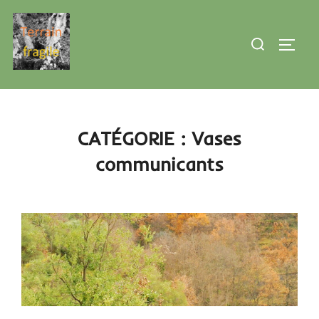
Aller
au
Rechercher :
PERMU
contenu
CATÉGORIE :
Vases
communicants