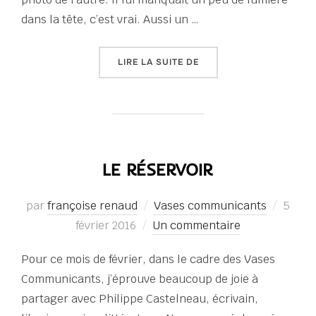
dans la tête, c’est vrai. Aussi un …
« LE COUTEAU »
LIRE LA SUITE DE
LE RÉSERVOIR
Publi
par
françoise renaud
Vases communicants
5
le
février 2016
Un commentaire
Pour ce mois de février, dans le cadre des Vases
Communicants, j’éprouve beaucoup de joie à
partager avec Philippe Castelneau, écrivain,