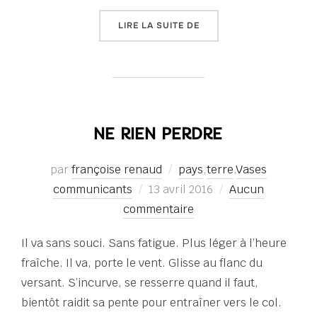
« VASES COMMUNICANTS
LIRE LA SUITE DE
NE RIEN PERDRE
par
françoise renaud
pays
,
terre
,
Vases
Publié
communicants
13 avril 2016
Aucun
le
commentaire
Il va sans souci. Sans fatigue. Plus léger à l’heure
fraîche. Il va, porte le vent. Glisse au flanc du
versant. S’incurve, se resserre quand il faut,
bientôt raidit sa pente pour entraîner vers le col.