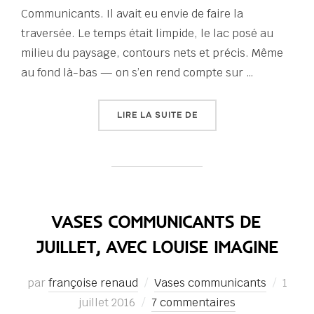
Communicants. Il avait eu envie de faire la
traversée. Le temps était limpide, le lac posé au
milieu du paysage, contours nets et précis. Même
au fond là-bas — on s’en rend compte sur …
« LE LAC »
LIRE LA SUITE DE
VASES COMMUNICANTS DE
JUILLET, AVEC LOUISE IMAGINE
Publi
par
françoise renaud
Vases communicants
1
le
juillet 2016
7 commentaires