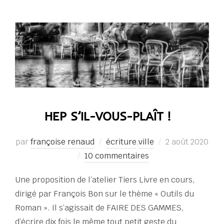
HEP S’IL-VOUS-PLAÎT !
Publié
par
françoise renaud
écriture
,
ville
2 août 2020
le
10 commentaires
Une proposition de l’atelier Tiers Livre en cours,
dirigé par François Bon sur le thème « Outils du
Roman ». Il s’agissait de FAIRE DES GAMMES,
d’écrire dix fois le même tout petit geste du