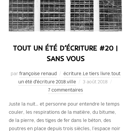
TOUT UN ÉTÉ D’ÉCRITURE #20 |
SANS VOUS
par
françoise renaud
écriture
,
Le tiers livre
,
tout
Publié
un été d'écriture 2018
,
ville
3 août 2018
le
7 commentaires
Juste la nuit… et personne pour entendre le temps
couler, les respirations de la matière, du bitume,
de la pierre, des tiges de fer dans le béton, des
poutres en place depuis trois siècles, l’espace noir