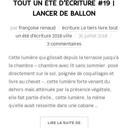
TOUT UN ÉTÉ D’ÉCRITURE #19 |
LANCER DE BALLON
par
françoise renaud
écriture
,
Le tiers livre
,
tout
Publié
un été d'écriture 2018
,
ville
31 juillet 2018
le
3 commentaires
Cette lumière qui glissait depuis la terrasse jusqu’à
la chambre – chambre avec lit sans sommier, posé
directement sur le sol, poignée de coquillages et
livre au chevet –, cette lumière forte venant du
dehors mais atténuée par la présence végétale,
elle fait partie d’elle… cette lumière, la même
qu’elle avait ressentie dans une cabane …
« TOUT UN ÉTÉ D’ÉCRITU
LIRE LA SUITE DE