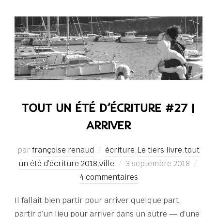
TOUT UN ÉTÉ D’ÉCRITURE #27 |
ARRIVER
par
françoise renaud
écriture
,
Le tiers livre
,
tout
Publié
un été d'écriture 2018
,
ville
3 septembre 2018
le
4 commentaires
Il fallait bien partir pour arriver quelque part,
partir d’un lieu pour arriver dans un autre — d’une