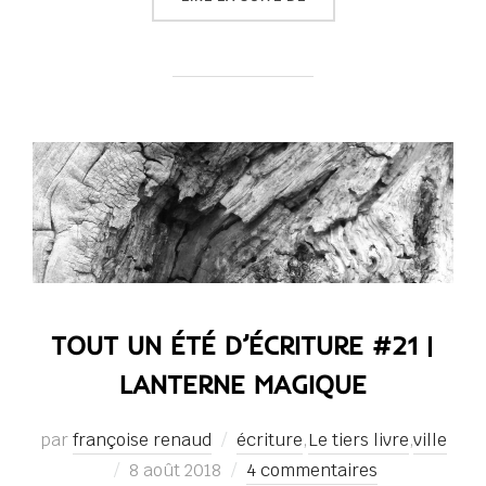
TOUT UN ÉTÉ D’ÉCRITURE #21 |
LANTERNE MAGIQUE
par
françoise renaud
écriture
,
Le tiers livre
,
ville
Publié
8 août 2018
4 commentaires