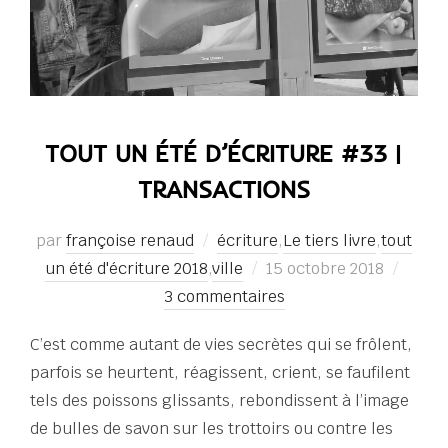
TOUT UN ÉTÉ D’ÉCRITURE #33 |
TRANSACTIONS
par
françoise renaud
écriture
,
Le tiers livre
,
tout
Publié
un été d'écriture 2018
,
ville
15 octobre 2018
le
3 commentaires
C’est comme autant de vies secrètes qui se frôlent,
parfois se heurtent, réagissent, crient, se faufilent
tels des poissons glissants, rebondissent à l’image
de bulles de savon sur les trottoirs ou contre les