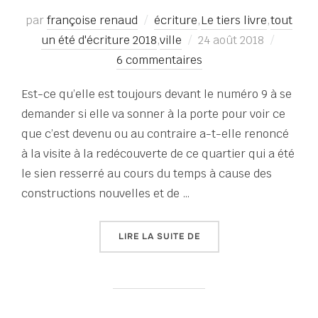
par
françoise renaud
écriture
,
Le tiers livre
,
tout
Publié
un été d'écriture 2018
,
ville
24 août 2018
le
6 commentaires
Est-ce qu’elle est toujours devant le numéro 9 à se
demander si elle va sonner à la porte pour voir ce
que c’est devenu ou au contraire a-t-elle renoncé
à la visite à la redécouverte de ce quartier qui a été
le sien resserré au cours du temps à cause des
constructions nouvelles et de …
« TOUT UN ÉTÉ D’ÉCRITU
LIRE LA SUITE DE