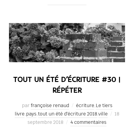
TOUT UN ÉTÉ D’ÉCRITURE #30 |
RÉPÉTER
par
françoise renaud
écriture
,
Le tiers
Publié
livre
,
pays
,
tout un été d'écriture 2018
,
ville
18
le
septembre 2018
4 commentaires