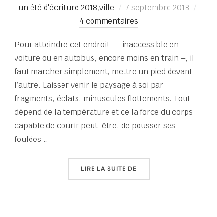
Publié
un été d'écriture 2018
,
ville
7 septembre 2018
le
4 commentaires
Pour atteindre cet endroit — inaccessible en
voiture ou en autobus, encore moins en train –, il
faut marcher simplement, mettre un pied devant
l’autre. Laisser venir le paysage à soi par
fragments, éclats, minuscules flottements. Tout
dépend de la température et de la force du corps
capable de courir peut-être, de pousser ses
foulées …
« TOUT UN ÉTÉ D’ÉCRITU
LIRE LA SUITE DE