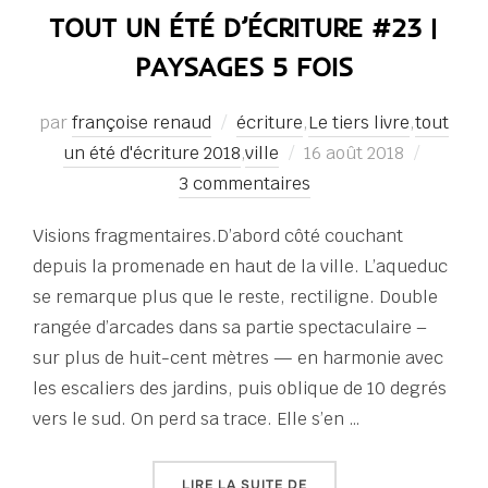
TOUT UN ÉTÉ D’ÉCRITURE #23 |
PAYSAGES 5 FOIS
par
françoise renaud
écriture
,
Le tiers livre
,
tout
Publié
un été d'écriture 2018
,
ville
16 août 2018
le
3 commentaires
Visions fragmentaires.D’abord côté couchant
depuis la promenade en haut de la ville. L’aqueduc
se remarque plus que le reste, rectiligne. Double
rangée d’arcades dans sa partie spectaculaire –
sur plus de huit-cent mètres — en harmonie avec
les escaliers des jardins, puis oblique de 10 degrés
vers le sud. On perd sa trace. Elle s’en …
« TOUT UN ÉTÉ D’ÉCRITU
LIRE LA SUITE DE