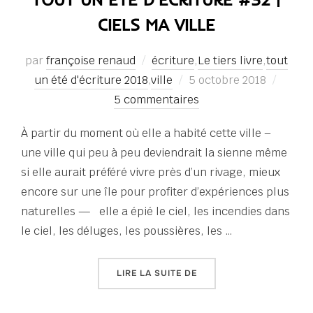
CIELS MA VILLE
par
françoise renaud
écriture
,
Le tiers livre
,
tout
Publié
un été d'écriture 2018
,
ville
5 octobre 2018
le
5 commentaires
À partir du moment où elle a habité cette ville –
une ville qui peu à peu deviendrait la sienne même
si elle aurait préféré vivre près d’un rivage, mieux
encore sur une île pour profiter d’expériences plus
naturelles — elle a épié le ciel, les incendies dans
le ciel, les déluges, les poussières, les …
« TOUT UN ÉTÉ D’ÉCRITUR
LIRE LA SUITE DE