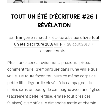
TOUT UN ÉTÉ D’ÉCRITURE #26 |
RÉVÉLATION
par
françoise renaud
écriture
,
Le tiers livre
,
tout
Publié
un été d'écriture 2018
,
ville
28 août 2018
le
7 commentaires
Plusieurs scènes reviennent, plusieurs pistes,
comment faire. S’embarquer dans l’une vaille que
vaille. De toute façon toujours ce même corps de
petite fille dégourdie élevée à la campagne, du
moins dans un bourg de campagne avec une église
(sacrément belle l’église, érigée tout près des
falaises) avec office le dimanche matin et chemin