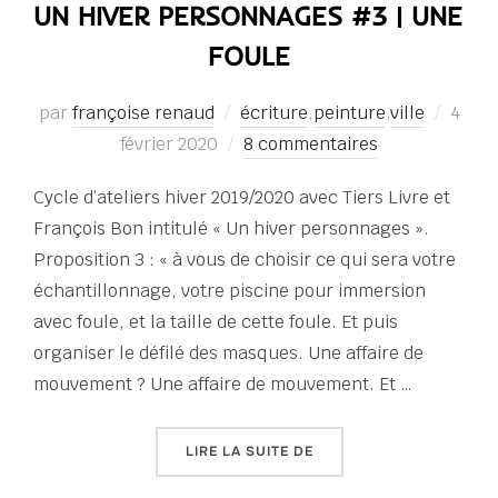
UN HIVER PERSONNAGES #3 | UNE
FOULE
Publi
par
françoise renaud
écriture
,
peinture
,
ville
4
le
février 2020
8 commentaires
Cycle d’ateliers hiver 2019/2020 avec Tiers Livre et
François Bon intitulé « Un hiver personnages ».
Proposition 3 : « à vous de choisir ce qui sera votre
échantillonnage, votre piscine pour immersion
avec foule, et la taille de cette foule. Et puis
organiser le défilé des masques. Une affaire de
mouvement ? Une affaire de mouvement. Et …
« UN HIVER PERSONNAGE
LIRE LA SUITE DE