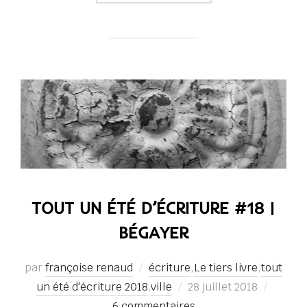
TOUT UN ÉTÉ D’ÉCRITURE #18 |
BÉGAYER
par
françoise renaud
écriture
,
Le tiers livre
,
tout
Publié
un été d'écriture 2018
,
ville
28 juillet 2018
le
6 commentaires