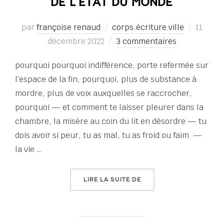
DE L’ÉTAT DU MONDE
Publié
par
françoise renaud
corps
,
écriture
,
ville
11
le
décembre 2022
3 commentaires
pourquoi pourquoi indifférence, porte refermée sur
l’espace de la fin, pourquoi, plus de substance à
mordre, plus de voix auxquelles se raccrocher,
pourquoi — et comment te laisser pleurer dans la
chambre, la misère au coin du lit en désordre — tu
dois avoir si peur, tu as mal, tu as froid ou faim —
la vie …
« DE L’ÉTAT DU MONDE »
LIRE LA SUITE DE