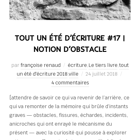
TOUT UN ÉTÉ D’ÉCRITURE #17 |
NOTION D’OBSTACLE
par
françoise renaud
écriture
,
Le tiers livre
,
tout
Publié
un été d'écriture 2018
,
ville
24 juillet 2018
le
4 commentaires
[attendre de savoir ce qui va revenir de l’arrière, ce
qui va remonter de la mémoire qui brûle d’instants
graves — obstacles, fissures, échardes, incidents,
anicroches qui ont enrayé le mécanisme du
présent — avec la curiosité qui pousse à explorer