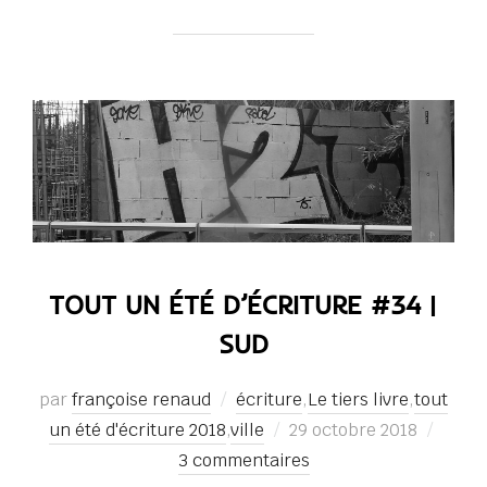
TOUT UN ÉTÉ D’ÉCRITURE #34 |
SUD
par
françoise renaud
écriture
,
Le tiers livre
,
tout
Publié
un été d'écriture 2018
,
ville
29 octobre 2018
le
3 commentaires