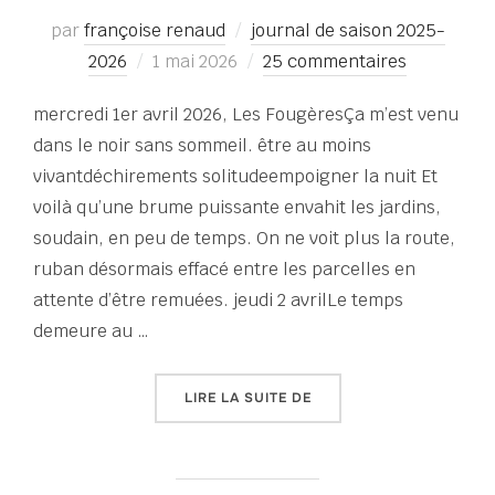
par
françoise renaud
journal de saison 2025-
Publié
2026
1 mai 2026
25 commentaires
le
mercredi 1er avril 2026, Les FougèresÇa m’est venu
dans le noir sans sommeil. être au moins
vivantdéchirements solitudeempoigner la nuit Et
voilà qu’une brume puissante envahit les jardins,
soudain, en peu de temps. On ne voit plus la route,
ruban désormais effacé entre les parcelles en
attente d’être remuées. jeudi 2 avrilLe temps
demeure au …
« TERRAIN FRAGILE | JO
LIRE LA SUITE DE