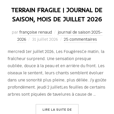
TERRAIN FRAGILE | JOURNAL DE
SAISON, MOIS DE JUILLET 2026
par
françoise renaud
journal de saison 2025-
Publié
2026
31 juillet 2026
25 commentaires
le
mercredi 1er juillet 2026, Les FougèresCe matin, la
fraîcheur surprend. Une sensation presque
oubliée, douce à la peau et en arrière du front. Les
oiseaux le sentent, leurs chants semblent évoluer
dans une sonorité plus pleine, plus déliée. J’y goûte
profondément. jeudi 2 juilletLes feuilles de certains
arbres sont piquées de tavelures à cause de …
« TERRAIN FRAGILE | JO
LIRE LA SUITE DE