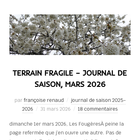
TERRAIN FRAGILE – JOURNAL DE
SAISON, MARS 2026
par
françoise renaud
journal de saison 2025-
Publié
2026
31 mars 2026
18 commentaires
le
dimanche 1er mars 2026, Les FougèresÀ peine la
page refermée que j’en ouvre une autre. Pas de