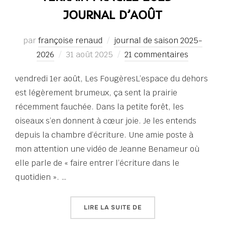
JOURNAL D’AOÛT
par
françoise renaud
journal de saison 2025-
Publié
2026
31 août 2025
21 commentaires
le
vendredi 1er août, Les FougèresL’espace du dehors
est légèrement brumeux, ça sent la prairie
récemment fauchée. Dans la petite forêt, les
oiseaux s’en donnent à cœur joie. Je les entends
depuis la chambre d’écriture. Une amie poste à
mon attention une vidéo de Jeanne Benameur où
elle parle de « faire entrer l’écriture dans le
quotidien ». …
« TERRAIN FRAGILE 2025
LIRE LA SUITE DE