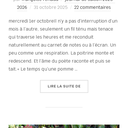
Publié
2026
31 octobre 2025
22 commentaires
le
mercredi 1er octobreIl n’y a pas d’interruption d’un
mois à l’autre, seulement un fil ténu mais tenace
qui traverse les heures et me reconduit
naturellement au carnet de notes ou à l’écran. Un
peu comme une respiration. La poitrine monte et
redescend. Et l’âme du poète raconte et puis se
tait.« Le temps qu’une pomme …
« TERRAIN FRAGILE OCT
LIRE LA SUITE DE