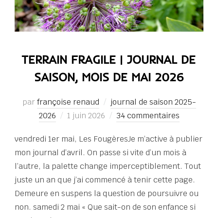
TERRAIN FRAGILE | JOURNAL DE
SAISON, MOIS DE MAI 2026
par
françoise renaud
journal de saison 2025-
Publié
2026
1 juin 2026
34 commentaires
le
vendredi 1er mai, Les FougèresJe m’active à publier
mon journal d’avril. On passe si vite d’un mois à
l’autre, la palette change imperceptiblement. Tout
juste un an que j’ai commencé à tenir cette page.
Demeure en suspens la question de poursuivre ou
non. samedi 2 mai « Que sait-on de son enfance si