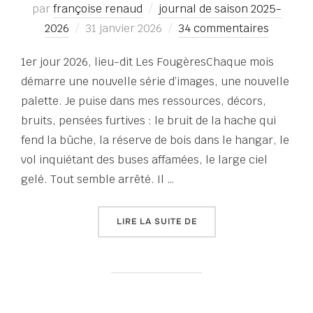
par
françoise renaud
journal de saison 2025-
Publié
2026
31 janvier 2026
34 commentaires
le
1er jour 2026, lieu-dit Les FougèresChaque mois
démarre une nouvelle série d’images, une nouvelle
palette. Je puise dans mes ressources, décors,
bruits, pensées furtives : le bruit de la hache qui
fend la bûche, la réserve de bois dans le hangar, le
vol inquiétant des buses affamées, le large ciel
gelé. Tout semble arrêté. Il …
« TERRAIN FRAGILE – JO
LIRE LA SUITE DE