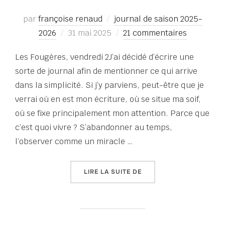
par
françoise renaud
journal de saison 2025-
Publié
2026
31 mai 2025
21 commentaires
le
Les Fougères, vendredi 2J’ai décidé d’écrire une
sorte de journal afin de mentionner ce qui arrive
dans la simplicité. Si j’y parviens, peut-être que je
verrai où en est mon écriture, où se situe ma soif,
où se fixe principalement mon attention. Parce que
c’est quoi vivre ? S’abandonner au temps,
l’observer comme un miracle …
« TERRAIN FRAGILE 2025
LIRE LA SUITE DE