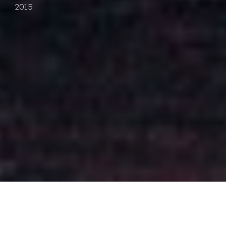
le
2015
Ils s’étaient accordés trois jours, trois jours pour
manger, dormir – pas question de poésie,