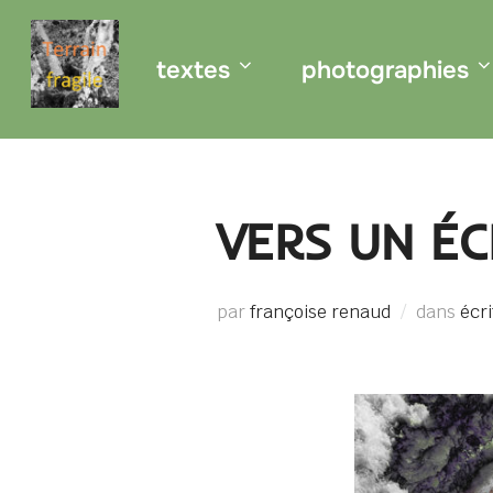
Aller
au
textes
photographies
contenu
VERS UN ÉC
par
françoise renaud
dans
écr