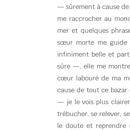
— sûrement à cause de lui
me raccrocher au monde
mer et quelques phras
sœur morte me guide à
infiniment belle et par
sûre —, elle me montre 
cœur labouré de ma mèr
cause de tout ce bazar q
— je le vois plus clair
trébucher, se relever, s
le doute et reprendre 