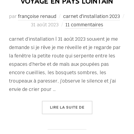
VOYAGE EN PAYS LOINTAIN
par
françoise renaud
carnet d'installation 2023
Publié
31 août 2023
11 commentaires
le
carnet d’installation | 31 août 2023 souvent je me
demande si je rêve je me réveille et je regarde par
la fenêtre la petite route qui serpente entre les
espaces d’herbe et de maïs aux poupées pas
encore cueillies, les bosquets sombres, les
troupeaux à paresser, j’observe le silence et j’ai
envie de crier pour …
« VOYAGE EN PAYS LOINT
LIRE LA SUITE DE