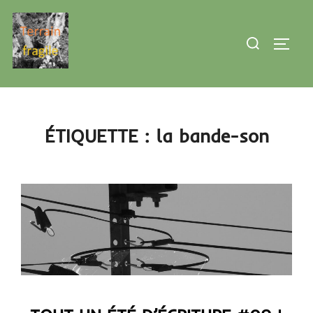
Aller
au
Rechercher :
PERMU
contenu
ÉTIQUETTE :
la bande-son