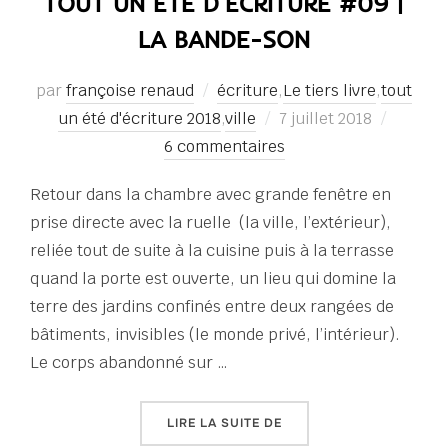
TOUT UN ÉTÉ D’ÉCRITURE #09 |
LA BANDE-SON
par
françoise renaud
écriture
,
Le tiers livre
,
tout
Publié
un été d'écriture 2018
,
ville
7 juillet 2018
le
6 commentaires
Retour dans la chambre avec grande fenêtre en
prise directe avec la ruelle (la ville, l’extérieur),
reliée tout de suite à la cuisine puis à la terrasse
quand la porte est ouverte, un lieu qui domine la
terre des jardins confinés entre deux rangées de
bâtiments, invisibles (le monde privé, l’intérieur).
Le corps abandonné sur …
« TOUT UN ÉTÉ D’ÉCRITU
LIRE LA SUITE DE