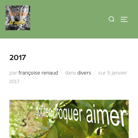
Aller
au
Rechercher :
PERMU
contenu
2017
Publié
par
françoise renaud
dans
divers
sur
5 janvier
le
2017