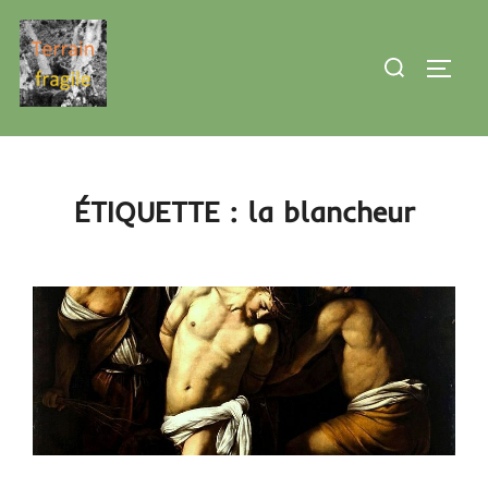
Aller
au
Rechercher :
PERMU
contenu
ÉTIQUETTE :
la blancheur