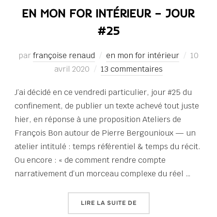
EN MON FOR INTÉRIEUR – JOUR
#25
Publié
par
françoise renaud
en mon for intérieur
10
le
avril 2020
13 commentaires
J’ai décidé en ce vendredi particulier, jour #25 du
confinement, de publier un texte achevé tout juste
hier, en réponse à une proposition Ateliers de
François Bon autour de Pierre Bergounioux — un
atelier intitulé : temps référentiel & temps du récit.
Ou encore : « de comment rendre compte
narrativement d’un morceau complexe du réel …
« EN MON FOR INTÉRIEUR
LIRE LA SUITE DE